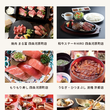
焼肉 まる富 四条河原町店
和牛ステーキHIRO 四条河原町店
もりもり寿し 四条河原町店
うなぎ・ひつまぶし 炭櫓 京都店